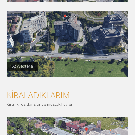
452 West Mall
KİRALADIKLARIM
Kiraliık rezidanslar ve müstakil evler